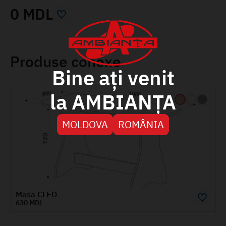
0 MDL
Produse conexe
Bine ați venit
la AMBIANȚA
MOLDOVA
ROMÂNIA
Masa CLEO
630 MDL