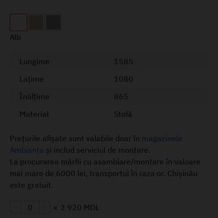
Alb
Lungime
1585
Lațime
1080
Înălțime
865
Material
Stofă
Prețurile afișate sunt valabile doar în
magazinele
Ambianța
și includ serviciul de montare.
La procurarea mărfii cu asamblare/montare în valoare
mai mare de 6000 lei, transportul în raza or. Chișinău
este gratuit.
×
2 920 MDL