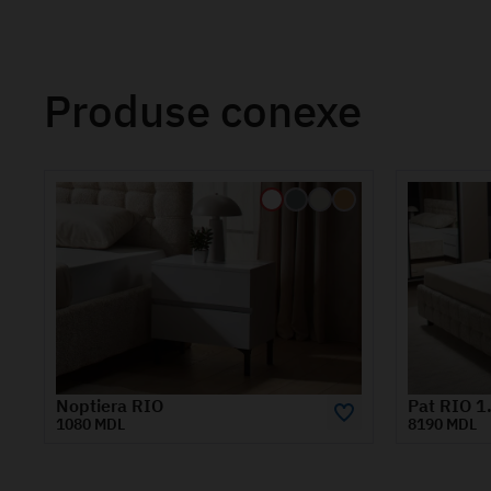
Produse conexe
Pat RIO 1.8m
Dulap RI
8190 MDL
9595 MDL