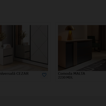
MALTA
Comoda AMIGO 1.0 m
2750 MDL