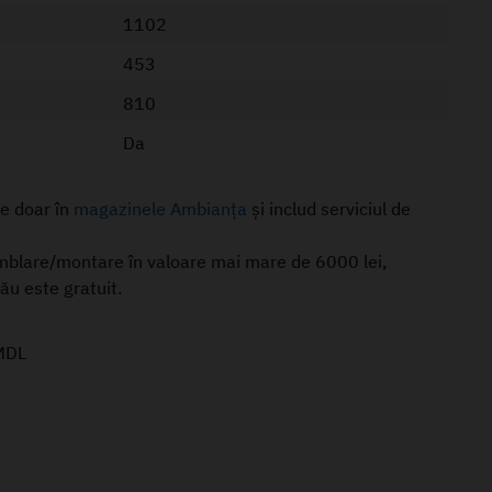
1102
453
810
Da
le doar în
magazinele Ambianța
și includ serviciul de
mblare/montare în valoare mai mare de 6000 lei,
nău este gratuit.
MDL