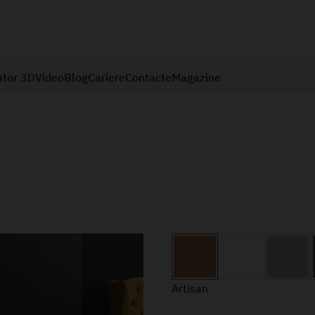
ator 3D
Video
Blog
Cariere
Contacte
Magazine
Artisan