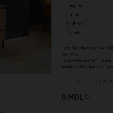
Lungime
Lațime
Înălțime
Oglindă
Prețurile afișate sunt valabi
montare.
La procurarea mărfii cu asa
transportul în raza or. Chiși
×
2 990 
0 MDL