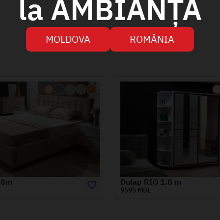
la AMBIANȚA
MOLDOVA
ROMÂNIA
O 1.8 m
Anexa Dulap Uși Culisante
1560 MDL