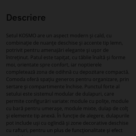
Descriere
Setul KOSMO are un aspect modern și cald, cu
combinație de nuanțe deschise și accente tip lemn,
potrivit pentru amenajări elegante și ușor de
întreținut. Patul este tapițat, cu tăblie înaltă și forme
moi, orientate spre confort, iar noptierele
completează zona de odihnă cu depozitare compactă.
Comoda oferă spațiu generos pentru organizare, prin
sertare și compartimente închise. Punctul forte al
setului este sistemul modular de dulapuri, care
permite configurări variate: module cu polițe, module
cu bară pentru umerașe, module mixte, dulap de colț
și elemente tip anexă. În funcție de alegere, dulapurile
pot include uși cu oglindă și zone decorative deschise
cu rafturi, pentru un plus de funcționalitate și efect