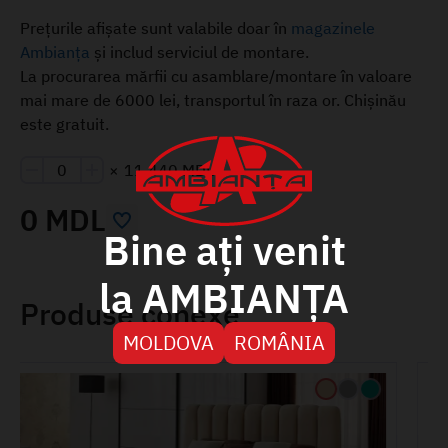
Prețurile afișate sunt valabile doar în
magazinele
Ambianța
și includ serviciul de montare.
La procurarea mărfii cu asamblare/montare în valoare
mai mare de 6000 lei, transportul în raza or. Chișinău
este gratuit.
×
11 440 MDL
0 MDL
Bine ați venit
la AMBIANȚA
Produse conexe
MOLDOVA
ROMÂNIA