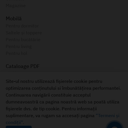
Magazine
Mobilă
Pentru dormitor
Saltele și toppere
Pentru bucătărie
Pentru living
Pentru hol
Cataloage PDF
Ambianța, 2025
Catalog electronic, August 2025
Site-ul nostru utilizează fișierele cookie pentru
optimizarea conținutului si îmbunătățirea performantei.
Mobilă pentru casa ta
Continuarea navigării constituie acceptul
+373 22 855-333
dumneavoastră ca pagina noastră web sa poată utiliza
Termeni și condiții
fișierele dvs. de tip cookie. Pentru informații
suplimentare, va rugam sa accesați pagina
“Termeni și
© 2026
condiții”
ambianta.md
.