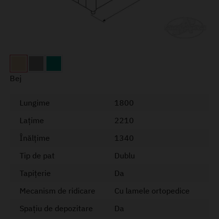
Bej
Lungime
1800
Lațime
2210
Înălțime
1340
Tip de pat
Dublu
Tapițerie
Da
Mecanism de ridicare
Cu lamele ortopedice
Spațiu de depozitare
Da