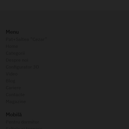
Menu
Pat+Saltea ”Cezar”
Home
Categorii
Despre noi
Configurator 3D
Video
Blog
Cariere
Contacte
Magazine
Mobilă
Pentru dormitor
Saltele și toppere