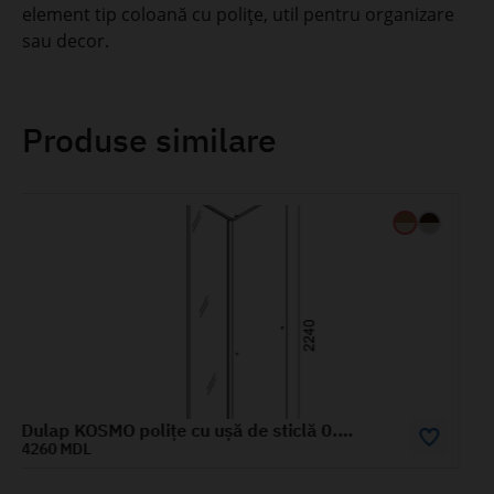
element tip coloană cu polițe, util pentru organizare
sau decor.
Produse similare
 0.4 m
Dulap KOSMO cu polițe și uși de sticlă 0.8 m
6740 MDL