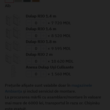
Alb
Dulap RIO 1.4 m
×
7 720 MDL
Dulap RIO 1.6 m
×
8 520 MDL
Dulap RIO 1.8 m
×
9 595 MDL
Dulap RIO 2 m
×
10 620 MDL
Anexa Dulap Uși Culisante
×
1 560 MDL
Prețurile afișate sunt valabile doar în
magazinele
Ambianța
și includ serviciul de montare.
La procurarea mărfii cu asamblare/montare în valoare
mai mare de 6000 lei, transportul în raza or. Chișinău
este gratuit.