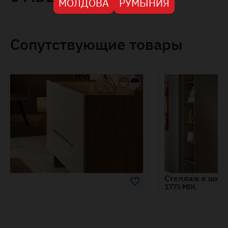
МОЛДОВА
РУМЫНИЯ
Сопутствующие товары
Стеллаж к шкафу KOSMO
1775 MDL