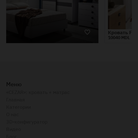
Кровать Frankfurt 1.4m
10040 MDL
Меню
«CEZAR»: кровать + матрас
Главная
Категории
О нас
3D-конфигуратор
Видео
Блог