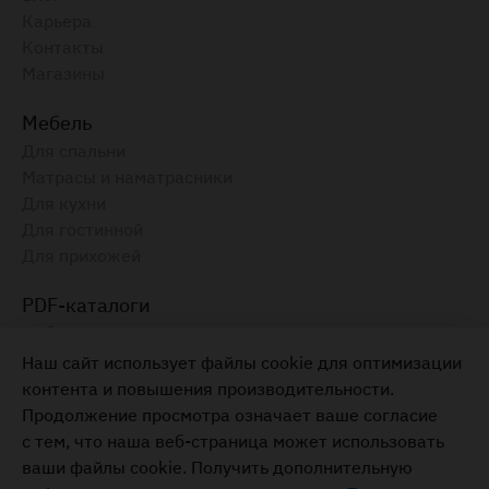
Карьера
Контакты
Магазины
Мебель
Для спальни
Матрасы и наматрасники
Для кухни
Для гостинной
Для прихожей
PDF-каталоги
Амбианца, 2025
Электронный каталог, август 2025
Наш сайт использует файлы cookie для оптимизации
контента и повышения производительности.
Мебель для вашего дома
Продолжение просмотра означает ваше согласие
+373 22 855-333
с тем, что наша веб-страница может использовать
Правила и условия
ваши файлы cookie. Получить дополнительную