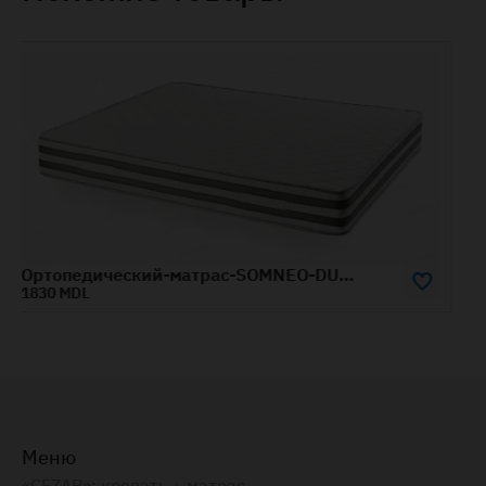
Ортопедический-матрас-SOMNEO-DUO-0.8x2-м
Ортопедический-матрас-SOMNEO-SOFT-1.4x1.9-м
5750 MDL
Меню
«CEZAR»: кровать + матрас