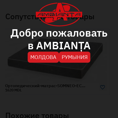
Сопутствующие товары
Добро пожаловать
в AMBIANȚA
МОЛДОВА
РУМЫНИЯ
Ортопедический-матрас-SOMNEO-ECO-1.2x2-м
Ортопедический-матрас-SOMNEO-ECO-1.8x2-м
2420 MDL
Похожие товары