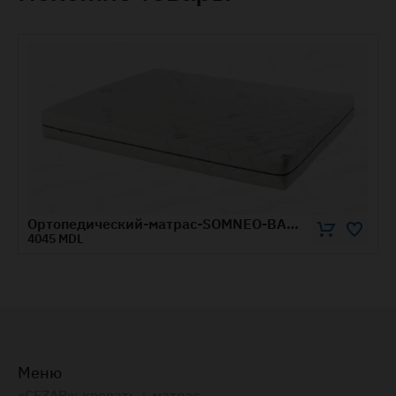
Ортопедический-матрас-SOMNEO-BAMBOO-1.2x1.9-м
1755 MDL
Меню
«CEZAR»: кровать + матрас