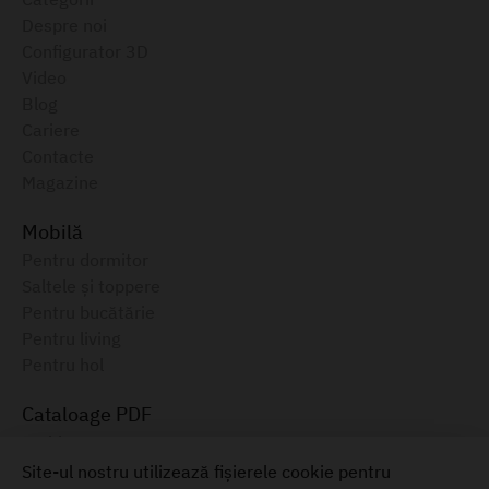
Despre noi
Configurator 3D
Video
Blog
Cariere
Contacte
Magazine
Mobilă
Pentru dormitor
Saltele și toppere
Pentru bucătărie
Pentru living
Pentru hol
Cataloage PDF
Ambianța, 2025
Catalog electronic, August 2025
Site-ul nostru utilizează fișierele cookie pentru