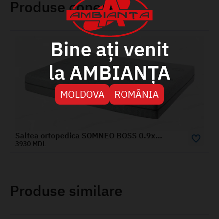
Produse conexe
Bine ați venit
la AMBIANȚA
MOLDOVA
ROMÂNIA
Saltea ortopedica SOMNEO BOSS 0.9x2 m
5745 MDL
Produse similare