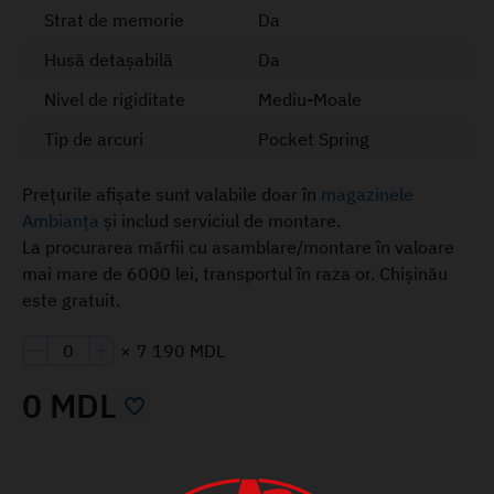
Strat de memorie
Da
Husă detașabilă
Da
Nivel de rigiditate
Mediu-Moale
Tip de arcuri
Pocket Spring
Prețurile afișate sunt valabile doar în
magazinele
Ambianța
și includ serviciul de montare.
La procurarea mărfii cu asamblare/montare în valoare
mai mare de 6000 lei, transportul în raza or. Chișinău
este gratuit.
×
7 190 MDL
0 MDL