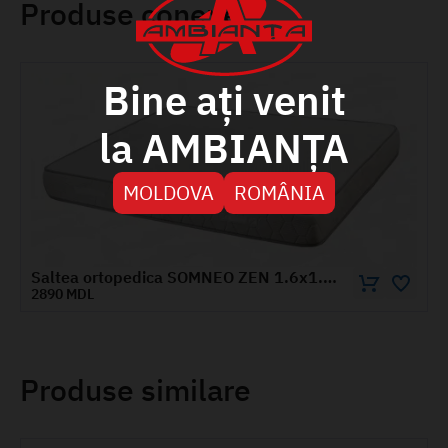
Produse conexe
Bine ați venit
la AMBIANȚA
MOLDOVA
ROMÂNIA
Saltea ortopedica SOMNEO ZEN 1.6x1.9 m
Saltea ortopedica SOMNEO ZEN 1
2890 MDL
Produse similare