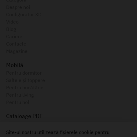
Despre noi
Configurator 3D
Video
Blog
Cariere
Contacte
Magazine
Mobilă
Pentru dormitor
Saltele și toppere
Pentru bucătărie
Pentru living
Pentru hol
Cataloage PDF
Ambianța, 2025
Catalog electronic, August 2025
Site-ul nostru utilizează fișierele cookie pentru