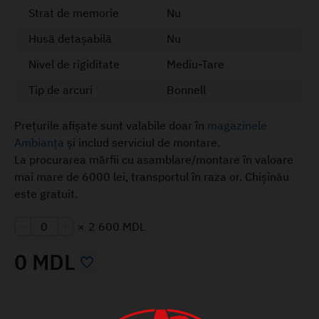
Strat de memorie
Nu
Husă detașabilă
Nu
Nivel de rigiditate
Mediu-Tare
Tip de arcuri
Bonnell
Prețurile afișate sunt valabile doar în
magazinele
Ambianța
și includ serviciul de montare.
La procurarea mărfii cu asamblare/montare în valoare
mai mare de 6000 lei, transportul în raza or. Chișinău
este gratuit.
×
2 600 MDL
0 MDL