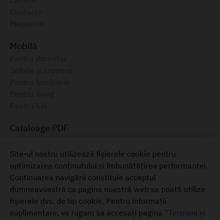
Cariere
Contacte
Magazine
Mobilă
Pentru dormitor
Saltele și toppere
Pentru bucătărie
Pentru living
Pentru hol
Cataloage PDF
Ambianța, 2025
Catalog electronic, August 2025
Site-ul nostru utilizează fișierele cookie pentru
optimizarea conținutului si îmbunătățirea performantei.
Mobilă pentru casa ta
Continuarea navigării constituie acceptul
+373 22 855-333
dumneavoastră ca pagina noastră web sa poată utiliza
Termeni și condiții
fișierele dvs. de tip cookie. Pentru informații
suplimentare, va rugam sa accesați pagina
“Termeni și