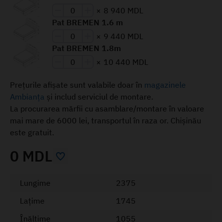
×
8 940 MDL
Pat BREMEN 1.6 m
×
9 440 MDL
Pat BREMEN 1.8m
×
10 440 MDL
Prețurile afișate sunt valabile doar în
magazinele
Ambianța
și includ serviciul de montare.
La procurarea mărfii cu asamblare/montare în valoare
mai mare de 6000 lei, transportul în raza or. Chișinău
este gratuit.
0 MDL
Lungime
2375
Lațime
1745
Înălțime
1055