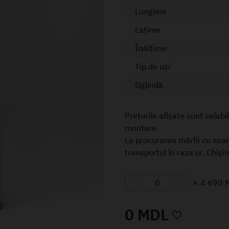
Lungime
Lațime
Înălțime
Tip de uși
Oglindă
Prețurile afișate sunt valabi
montare.
La procurarea mărfii cu asa
transportul în raza or. Chiși
×
4 690 
0 MDL