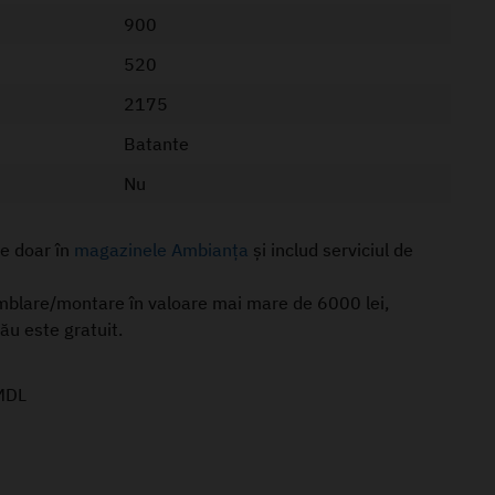
900
520
2175
Batante
Nu
le doar în
magazinele Ambianța
și includ serviciul de
mblare/montare în valoare mai mare de 6000 lei,
nău este gratuit.
MDL