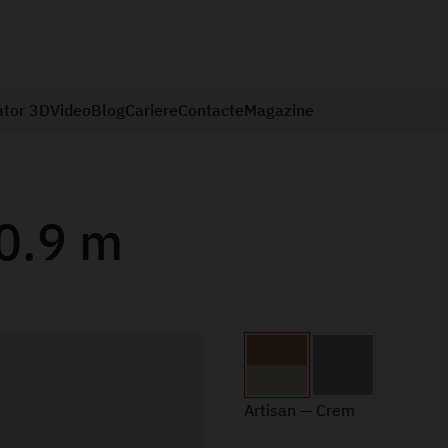
ator 3D
Video
Blog
Cariere
Contacte
Magazine
0.9 m
Artisan — Crem