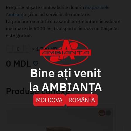
Prețurile afișate sunt valabile doar în
magazinele
Ambianța
și includ serviciul de montare.
La procurarea mărfii cu asamblare/montare în valoare
mai mare de 6000 lei, transportul în raza or. Chișinău
este gratuit.
×
1 790 MDL
0 MDL
Bine ați venit
la AMBIANȚA
Produse conexe
MOLDOVA
ROMÂNIA