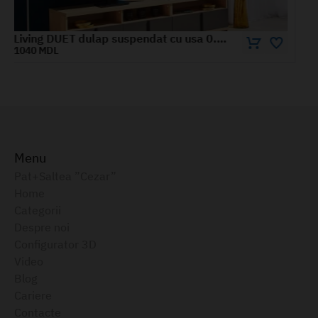
Living PALERMO suspendat vertical sticla 0.6 m
1670 MDL
Menu
Pat+Saltea ”Cezar”
Home
Categorii
Despre noi
Configurator 3D
Video
Blog
Cariere
Contacte