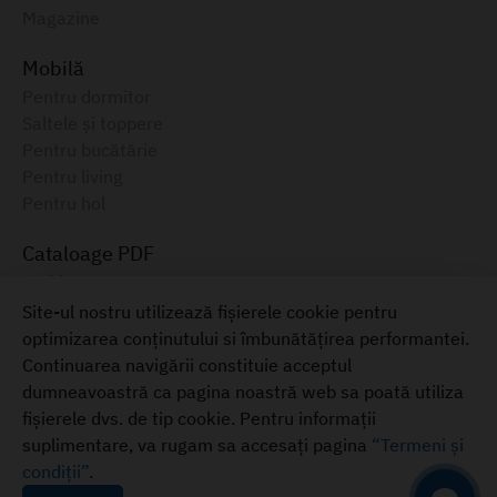
Magazine
Mobilă
Pentru dormitor
Saltele și toppere
Pentru bucătărie
Pentru living
Pentru hol
Cataloage PDF
Ambianța, 2025
Catalog electronic, August 2025
Site-ul nostru utilizează fișierele cookie pentru
optimizarea conținutului si îmbunătățirea performantei.
Mobilă pentru casa ta
Continuarea navigării constituie acceptul
+373 22 855-333
dumneavoastră ca pagina noastră web sa poată utiliza
Termeni și condiții
fișierele dvs. de tip cookie. Pentru informații
suplimentare, va rugam sa accesați pagina
“Termeni și
condiții”
.
© 2026
ambianta.md