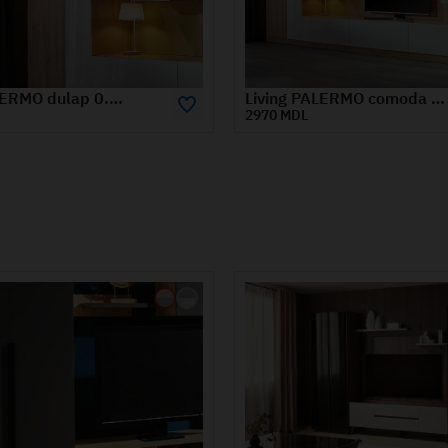
Living PALERMO comoda TV 1.6 m
Living PALERMO suspendat vertical sticla 0.6 m
1670 MDL