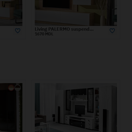
Living PALERMO placă decorativă cu polițe
800 MDL