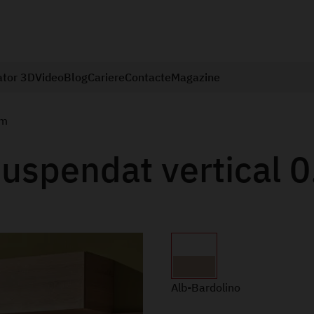
ator 3D
Video
Blog
Cariere
Contacte
Magazine
 m
uspendat vertical 0
Alb-Bardolino