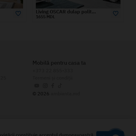
Dulap RIO 2 m
10620 MDL
Mobilă pentru casa ta
+373 22 855-333
025
Termeni și condiții
© 2026
ambianta.md
navigării constituie acceptul dumneavoastră