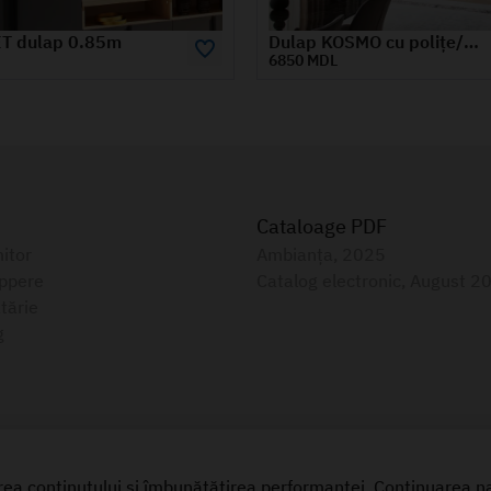
Dulap KOSMO cu polițe/bară și uși de sticlă 0.8 m
Living OSCAR dulap polite 0.4 m
1655 MDL
Cataloage PDF
itor
Ambianța, 2025
oppere
Catalog electronic, August 2
tărie
g
zarea conținutului si îmbunătățirea performantei. Continuarea 