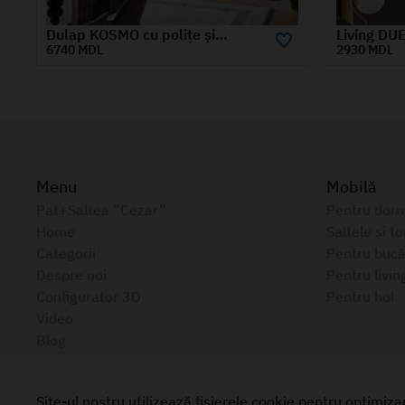
Living DUET dulap 0.85m
2930 MDL
6850 MDL
Menu
Mobilă
Pat+Saltea ”Cezar”
Pentru dorm
Home
Saltele și t
Categorii
Pentru bucă
Despre noi
Pentru livin
Configurator 3D
Pentru hol
Video
Blog
Cariere
Contacte
Site-ul nostru utilizează fișierele cookie pentru optimi