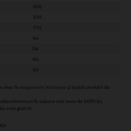
400
350
770
Nu
Da
Nu
Da
le doar în
magazinele Ambianța
și includ serviciul de
mblare/montare în valoare mai mare de 6000 lei,
nău este gratuit.
MDL