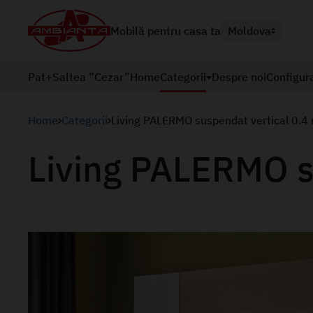
Mobilă pentru casa ta
Moldova
Pat+Saltea ”Cezar”
Home
Categorii
Despre noi
Configur
Home
Categorii
Living PALERMO suspendat vertical 0.4
Living PALERMO s