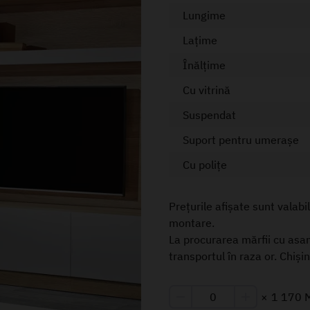
Lungime
Lațime
Înălțime
Cu vitrină
Suspendat
Suport pentru umerașe
Cu polițe
Prețurile afișate sunt valabi
montare.
La procurarea mărfii cu asa
transportul în raza or. Chiși
×
1 170 