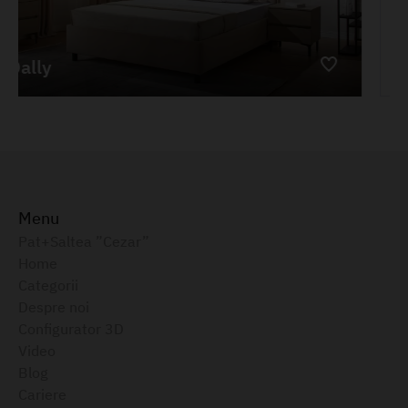
Pat AMIGO 1.4m
6710 MDL
Menu
Pat+Saltea ”Cezar”
Home
Categorii
Despre noi
Configurator 3D
Video
Blog
Cariere