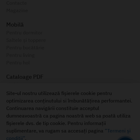
Contacte
Magazine
Mobilă
Pentru dormitor
Saltele și toppere
Pentru bucătărie
Pentru living
Pentru hol
Cataloage PDF
Ambianța, 2025
Catalog electronic, August 2025
Site-ul nostru utilizează fișierele cookie pentru
optimizarea conținutului si îmbunătățirea performantei.
Mobilă pentru casa ta
Continuarea navigării constituie acceptul
+373 22 855-333
dumneavoastră ca pagina noastră web sa poată utiliza
Termeni și condiții
fișierele dvs. de tip cookie. Pentru informații
suplimentare, va rugam sa accesați pagina
“Termeni și
© 2026
condiții”
ambianta.md
.