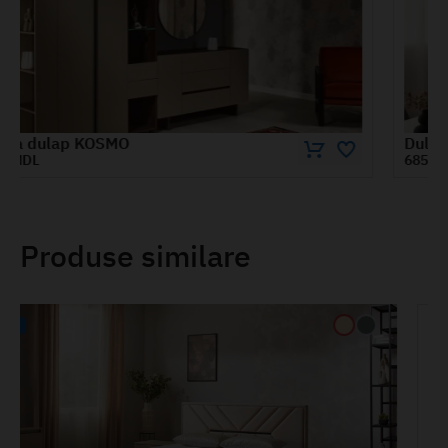
Dulap KOSMO cu polițe/bară și uși de sticlă 0.8 m
6850 MDL
Produse similare