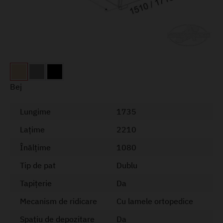
Bej
Lungime
1735
Lațime
2210
Înălțime
1080
Tip de pat
Dublu
Tapițerie
Da
Mecanism de ridicare
Cu lamele ortopedice
Spațiu de depozitare
Da