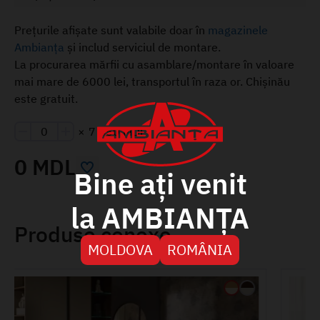
Prețurile afișate sunt valabile doar în
magazinele
Ambianța
și includ serviciul de montare.
La procurarea mărfii cu asamblare/montare în valoare
mai mare de 6000 lei, transportul în raza or. Chișinău
este gratuit.
×
7 450 MDL
0 MDL
Bine ați venit
la AMBIANȚA
Produse conexe
MOLDOVA
ROMÂNIA