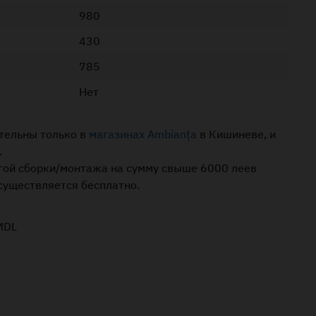
980
430
785
Нет
тельны только в
магазинах Ambianța
в Кишиневе, и
.
угой сборки/монтажа на сумму свыше 6000 леев
осуществляется бесплатно.
MDL