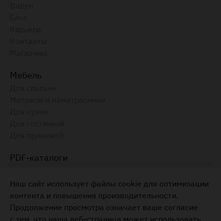
Видео
Блог
Карьера
Контакты
Магазины
Мебель
Для спальни
Матрасы и наматрасники
Для кухни
Для гостинной
Для прихожей
PDF-каталоги
Амбианца, 2025
Электронный каталог, август 2025
Наш сайт использует файлы cookie для оптимизации
контента и повышения производительности.
Мебель для вашего дома
Продолжение просмотра означает ваше согласие
+373 22 855-333
с тем, что наша веб-страница может использовать