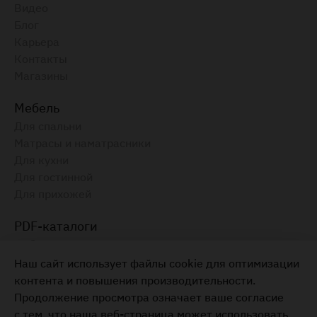
Видео
Блог
Карьера
Контакты
Магазины
Мебель
Для спальни
Матрасы и наматрасники
Для кухни
Для гостинной
Для прихожей
PDF-каталоги
Амбианца, 2025
Электронный каталог, август 2025
Наш сайт использует файлы cookie для оптимизации
контента и повышения производительности.
Мебель для вашего дома
Продолжение просмотра означает ваше согласие
+373 22 855-333
с тем, что наша веб-страница может использовать