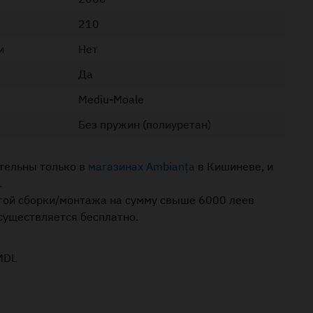
210
и
Нет
Да
Mediu-Moale
Без пружин (полиуретан)
тельны только в
магазинах Ambianța
в Кишиневе, и
.
угой сборки/монтажа на сумму свыше 6000 леев
осуществляется бесплатно.
MDL