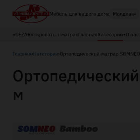
Мебель для вашего дома
Молдова
«CEZAR»: кровать + матрас
Главная
Категории
О нас
Главная
Категории
Ортопедический-матрас-SOMNE
Ортопедически
м