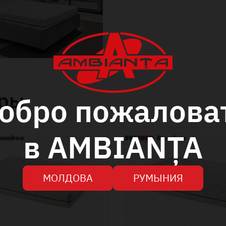
ары
обро пожалова
в AMBIANȚA
МОЛДОВА
РУМЫНИЯ