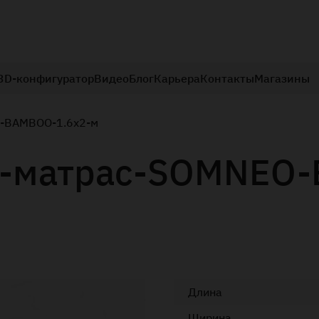
3D-конфигуратор
Видео
Блог
Карьера
Контакты
Магазины
O-BAMBOO-1.6x2-м
й-матрас-SOMNEO-
Длина
Ширина