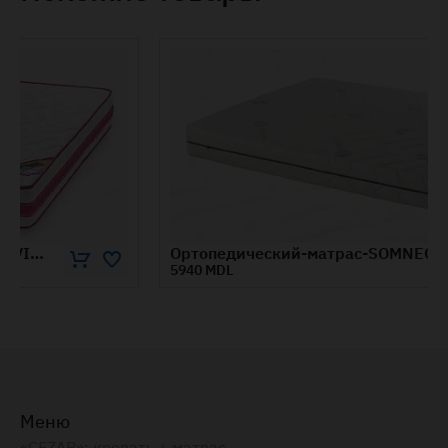
Ортопедический-матрас-SOMNEO-BAMBOO-1.8x2-м
5940 MDL
Меню
«CEZAR»: кровать + матрас