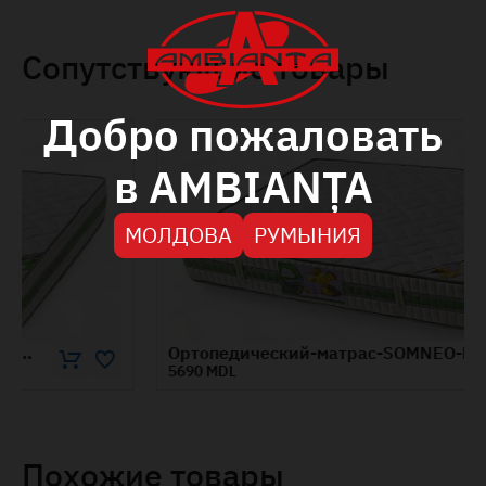
Сопутствующие товары
Добро пожаловать
в AMBIANȚA
МОЛДОВА
РУМЫНИЯ
Ортопедический-матрас-SOMNEO-BIO-1.6x1.9-м
5690 MDL
Похожие товары