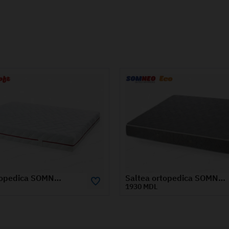
Saltea ortopedica SOMNEO ECO 1.4x2 m
DL
2065 MDL