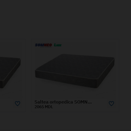
Saltea ortopedica SOMNEO LUX 1.2x1.9 m
Saltea ortopedica SOMNEO BAMBOO 1.6x2 m
5290 MDL