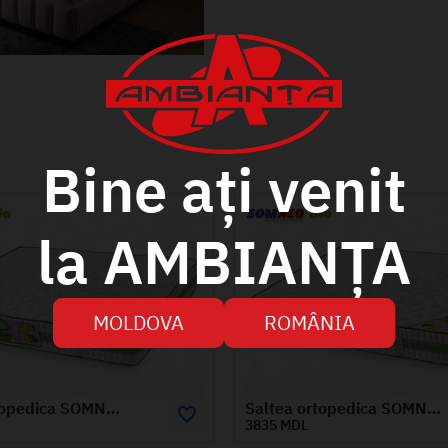
Bine ați venit
la AMBIANȚA
MOLDOVA
ROMÂNIA
Saltea ortopedica SOMNEO BIO 0.8x1.9 m
DL
4925 MDL