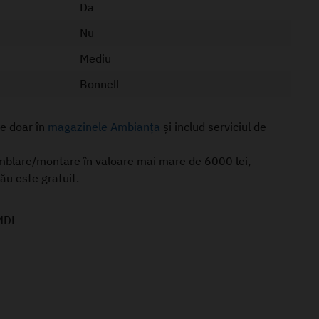
Da
Nu
Mediu
Bonnell
le doar în
magazinele Ambianța
și includ serviciul de
mblare/montare în valoare mai mare de 6000 lei,
nău este gratuit.
MDL