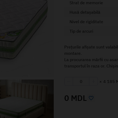
Strat de memorie
Husă detașabilă
Nivel de rigiditate
Tip de arcuri
Prețurile afișate sunt valabi
montare.
La procurarea mărfii cu asa
transportul în raza or. Chiși
×
4 185 
0 MDL