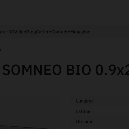
ator 3D
Video
Blog
Cariere
Contacte
Magazine
m
ca SOMNEO BIO 0.9x
Lungime
Lațime
Grosime