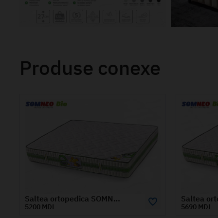
Produse conexe
Saltea ortopedica SOMNEO BIO 1.6x1.9 m
5690 MDL
3835 M