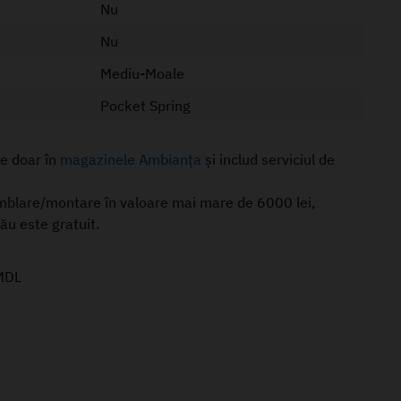
Nu
Nu
Mediu-Moale
Pocket Spring
le doar în
magazinele Ambianța
și includ serviciul de
mblare/montare în valoare mai mare de 6000 lei,
nău este gratuit.
MDL