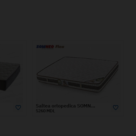
a ortopedica SOMNEO FLEX 1.4x2 m
Saltea ortopedica SOMNEO BOSS 1.2x2 m
4970 MDL