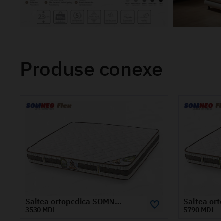
Produse conexe
Saltea ortopedica SOMNEO FLEX 1.6x1.9 m
5790 MDL
5260 MD