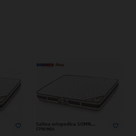
a ortopedica SOMNEO FLEX 1.6x2 m
Saltea ortopedica SOMNEO FLEX 1.2x2 m
4495 MDL