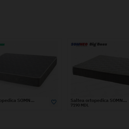
Saltea ortopedica SOMNEO BIG BOSS 1.8x1.9 m
Salte
L
5260 MDL