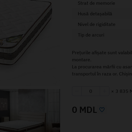
Strat de memorie
Husă detașabilă
Nivel de rigiditate
Tip de arcuri
Prețurile afișate sunt valabi
montare.
La procurarea mărfii cu asa
transportul în raza or. Chiși
×
3 835 
0 MDL