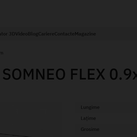
ator 3D
Video
Blog
Cariere
Contacte
Magazine
 m
ca SOMNEO FLEX 0.9
Lungime
Lațime
Grosime