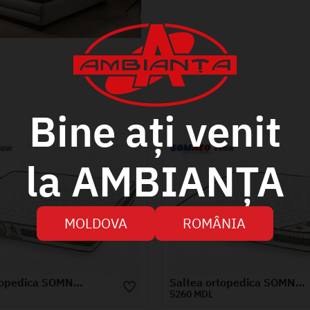
Bine ați venit
la AMBIANȚA
MOLDOVA
ROMÂNIA
Saltea ortopedica SOMNEO FLEX 1.4x2 m
Salte
L
5790 MDL