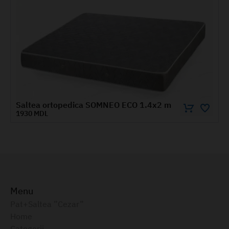
edica SOMNEO ECO 1.4x2 m
Saltea ortoped
5690 MDL
Menu
Pat+Saltea ”Cezar”
Home
Categorii