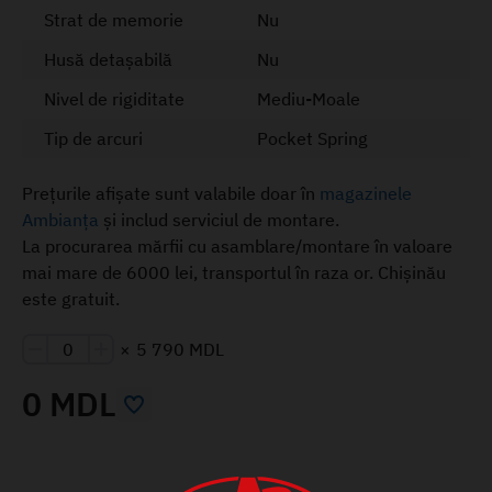
Strat de memorie
Nu
Husă detașabilă
Nu
Nivel de rigiditate
Mediu-Moale
Tip de arcuri
Pocket Spring
Prețurile afișate sunt valabile doar în
magazinele
Ambianța
și includ serviciul de montare.
La procurarea mărfii cu asamblare/montare în valoare
mai mare de 6000 lei, transportul în raza or. Chișinău
este gratuit.
×
5 790 MDL
0 MDL