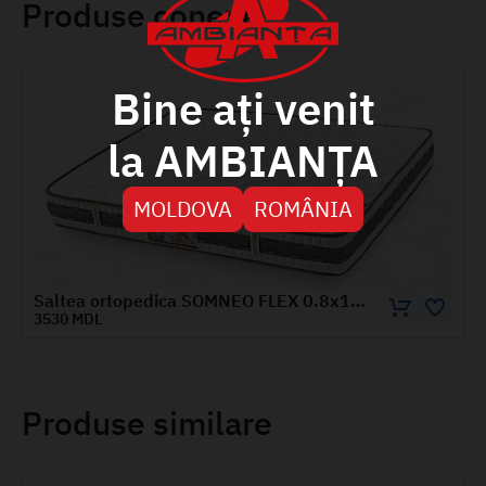
Produse conexe
Bine ați venit
la AMBIANȚA
MOLDOVA
ROMÂNIA
Saltea ortopedica SOMNEO FLEX 0.8x1.9 m
5260 MDL
Produse similare