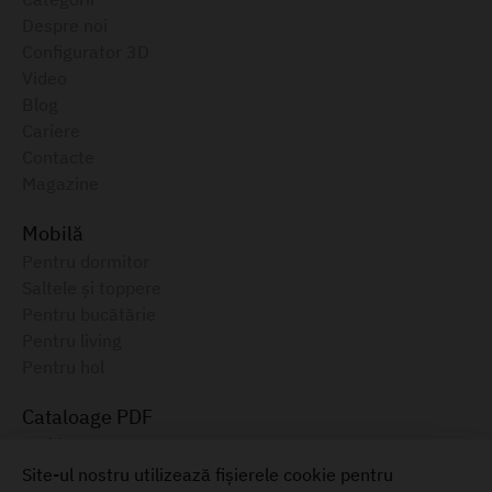
Despre noi
Configurator 3D
Video
Blog
Cariere
Contacte
Magazine
Mobilă
Pentru dormitor
Saltele și toppere
Pentru bucătărie
Pentru living
Pentru hol
Cataloage PDF
Ambianța, 2025
Catalog electronic, August 2025
Site-ul nostru utilizează fișierele cookie pentru